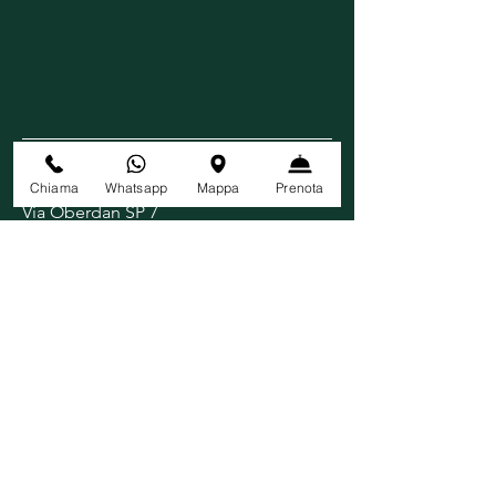
CONTATTI
Chiama
Whatsapp
Mappa
Prenota
Via Oberdan SP
7
28070 Tornaco (NO)
Cell:
3487703895
Email:
info@lagodellolmo.it
SEGUICI
RISTORANTE