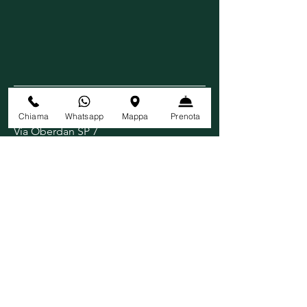
CONTATTI
Chiama
Whatsapp
Mappa
Prenota
Via Oberdan SP
7
28070 Tornaco (NO)
Cell:
3487703895
Email:
info@lagodellolmo.it
SEGUICI
RISTORANTE