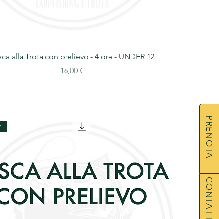
ca alla Trota con prelievo - 4 ore - UNDER 12
Prezzo
16,00 €
PRENOTA
2
CONTATTACI