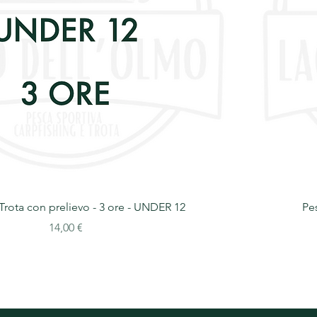
 Trota con prelievo - 3 ore - UNDER 12
Pes
Prezzo
14,00 €