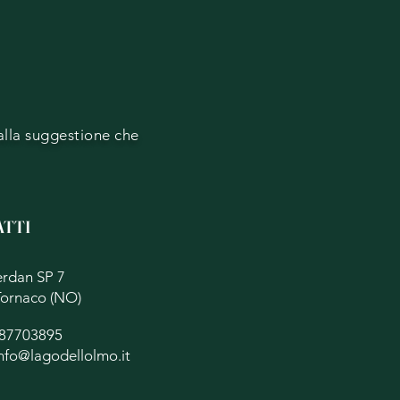
 alla suggestione che
TTI
erdan SP
7
Tornaco (NO)
487703895
nfo@lagodellolmo.it