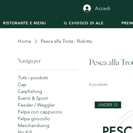
Accedi
RISTORANTE E MENU
IL CHIOSCO DI ALE
PREN
Home
Pesca alla Trota - Ridotto
Naviga per
Pesca alla Trot
Tutti i prodotti
Cap
6 prodotti
Carpfishing
Eventi & Sport
Feeder / Waggler
UNDER 12
Felpa con cappuccio
Felpa girocollo
Merchandising
No Kill