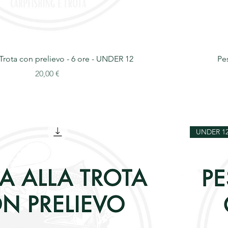
 Trota con prelievo - 6 ore - UNDER 12
Pes
Prezzo
20,00 €
UNDER 1