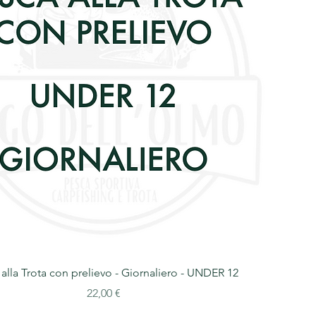
alla Trota con prelievo - Giornaliero - UNDER 12
Prezzo
22,00 €