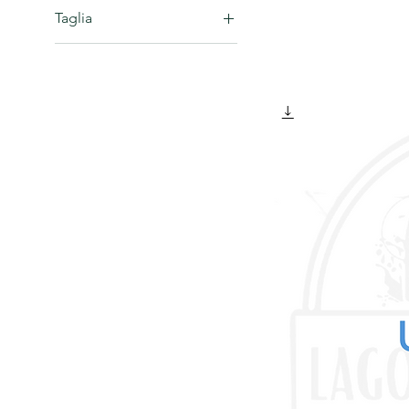
Taglia
L
M
S
TU
XL
XXL
XXXL