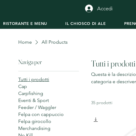
Accedi
RISTORANTE E MENU
IL CHIOSCO DI ALE
PREN
Home
All Products
Naviga per
Tutti i prodotti
Questa è la descrizio
Tutti i prodotti
categoria e descriver
Cap
Carpfishing
Eventi & Sport
35 prodotti
Feeder / Waggler
Felpa con cappuccio
Felpa girocollo
Merchandising
No Kill